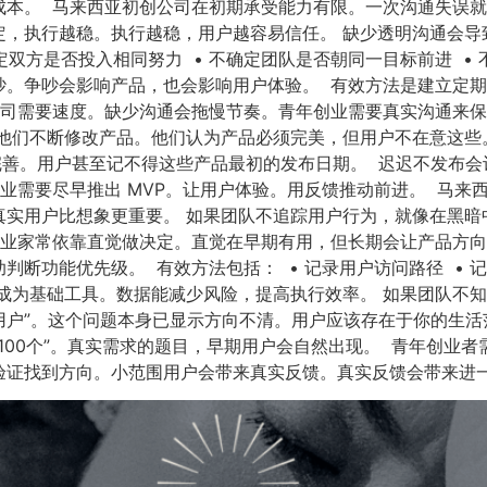
成本。 马来西亚初创公司在初期承受能力有限。一次沟通失误
定，执行越稳。执行越稳，用户越容易信任。 缺少透明沟通会导
定双方是否投入相同努力 • 不确定团队是否朝同一目标前进 •
吵。争吵会影响产品，也会影响用户体验。 有效方法是建立定
公司需要速度。缺少沟通会拖慢节奏。青年创业需要真实沟通来
他们不断修改产品。他们认为产品必须完美，但用户不在意这些
的早期版本都不完善。用户甚至记不得这些产品最初的发布日期。 迟迟不
业需要尽早推出 MVP。让用户体验。用反馈推动前进。 马来
真实用户比想象更重要。 如果团队不追踪用户行为，就像在黑暗
企业家常依靠直觉做决定。直觉在早期有用，但长期会让产品方向
断功能优先级。 有效方法包括： • 记录用户访问路径 • 记录
成为基础工具。数据能减少风险，提高执行效率。 如果团队不
用户”。这个问题本身已显示方向不清。用户应该存在于你的生
到100个”。真实需求的题目，早期用户会自然出现。 青年创业
证找到方向。小范围用户会带来真实反馈。真实反馈会带来进一步