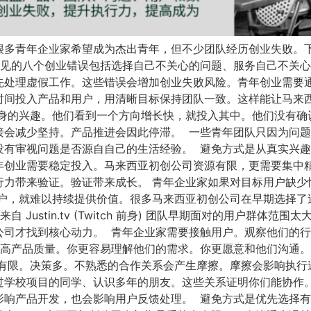
很多青年企业家希望成为杰出青年，但不少团队经历创业失败。
常见的八个创业错误包括选择自己不关心的问题、服务自己不关
先处理虚假工作。这些错误会增加创业失败风险。青年创业需要
时间投入产品和用户，用清晰目标保持团队一致。这样能让马来
本身的兴趣。他们看到一个方向增长快，就投入其中。他们没有确
会减少坚持。产品推进会因此停滞。 一些青年团队只因为问题
没有审视问题是否源自自己的生活经验。 避免方式是从真实兴
年创业需要稳定投入。马来西亚初创公司资源有限，更需要集中
行力带来验证。验证带来成长。 青年企业家如果对目标用户缺少
用户，就难以持续提供价值。很多马来西亚初创公司在早期选择了
Justin.tv (Twitch 前身) 团队早期面对的用户群体
公司才找到核心动力。 青年企业家需要接触用户。观察他们的
提高产品质量。你更容易理解他们的需求。你更愿意和他们沟通
有限。决策多。不熟悉的合作关系会产生摩擦。摩擦会影响执行
过学校项目的同学、认识多年的朋友。这些关系证明你们能协作。
影响产品开发，也会影响用户反馈处理。 避免方式是优先选择