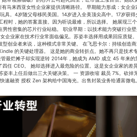
有马来西亚女性企业家提供清晰路径。 早期能力形成：女企业家
玩具。4岁随父母移民美国。14岁进入全美顶尖高中。17岁获得
工程时，她的答案直接。因为听说最难，所以选择。 她展现三个重
在男性密集的芯片行业站稳。 职业早期：以技术能力突破行业壁垒 
。 女企业家在技术行业常面临偏见。苏姿丰选择用成果回应质疑。
技型创业者来说，这种模式非常关键。 在飞思卡尔：持续创造商
indle 的关键处理器。 这是她的商业转折点。她不再只是技
接管最烂摊子却实现逆转 2014年，她成为 AMD 成立 45 年来
年换了四任 CEO。 她却选择进入最危险的位置。这是女企业家
苏姿丰上任后做出三大关键决策。 一 资源收缩 裁员 7%。砍
快速融资 授权 Zen 架构给中国海光。出售封装业务给通富微电。