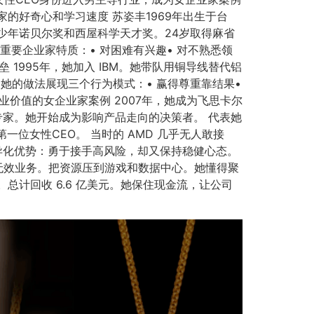
的好奇心和学习速度 苏姿丰1969年出生于台
少年诺贝尔奖和西屋科学天才奖。24岁取得麻省
要企业家特质：• 对困难有兴趣• 对不熟悉领
1995年，她加入 IBM。她带队用铜导线替代铝
她的做法展现三个行为模式：• 赢得尊重靠结果•
业价值的女企业家案例 2007年，她成为飞思卡尔
术专家。她开始成为影响产品走向的决策者。 代表她
的第一位女性CEO。 当时的 AMD 几乎无人敢接
的差异化优势：勇于接手高风险，却又保持稳健心态。
掉无效业务。把资源压到游戏和数据中心。她懂得聚
总计回收 6.6 亿美元。她保住现金流，让公司