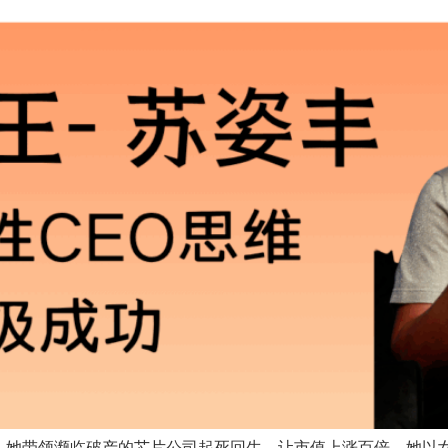
。她带领濒临破产的芯片公司起死回生，让市值上涨百倍。她以女