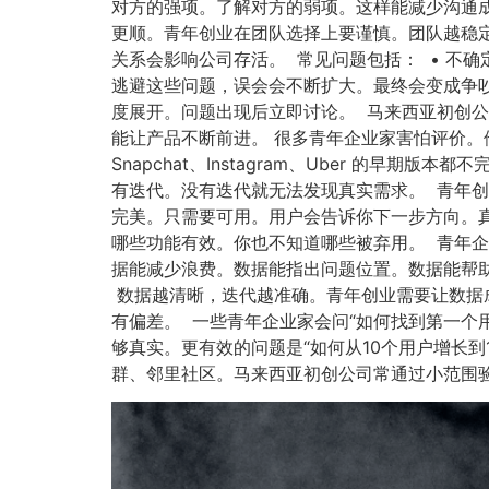
对方的强项。了解对方的弱项。这样能减少沟通
更顺。青年创业在团队选择上要谨慎。团队越稳
关系会影响公司存活。 常见问题包括： • 不确
逃避这些问题，误会会不断扩大。最终会变成争
度展开。问题出现后立即讨论。 马来西亚初创
能让产品不断前进。 很多青年企业家害怕评价。
Snapchat、Instagram、Uber 
有迭代。没有迭代就无法发现真实需求。 青年创
完美。只需要可用。用户会告诉你下一步方向。
哪些功能有效。你也不知道哪些被弃用。 青年
据能减少浪费。数据能指出问题位置。数据能帮助判
数据越清晰，迭代越准确。青年创业需要让数据
有偏差。 一些青年企业家会问“如何找到第一个
够真实。更有效的问题是“如何从10个用户增长
群、邻里社区。马来西亚初创公司常通过小范围验